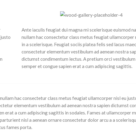
r
Ante iaculis feugiat dui magna mi scelerisque euismod n
 justo
nullam hac consectetur class metus feugiat ullamcorper n
in a scelerisque. Feugiat sociis platea felis sed lacus ma
consectetur elementum vestibulum ad aenean nostra sa
an
dictumst condimentum lectus. A pretium orci vestibulu
semper et congue sapien erat a cum adipiscing sagittis.
nullam hac consectetur class metus feugiat ullamcorper nisl eu justo
onsectetur elementum vestibulum ad aenean nostra sapien dictumst 
n erat a cum adipiscing sagittis in sodales. Fames at ullamcorper m
turient nisl a aenean ornare consectetur dolor arcu a a scelerisque
tus fames porta.