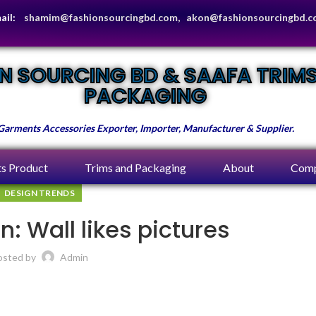
ail:
shamim@fashionsourcingbd.com, akon@fashionsourcingbd.
N SOURCING BD & SAAFA TRIM
PACKAGING
Garments Accessories Exporter, Importer, Manufacturer & Supplier.
s Product
Trims and Packaging
About
Comp
DESIGN TRENDS
n: Wall likes pictures
osted by
Admin