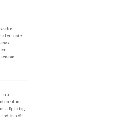
ascetur
isl eu justo
ecenas
pien
m aenean
 in a
condimentum
us adipiscing
 ad. In a dis