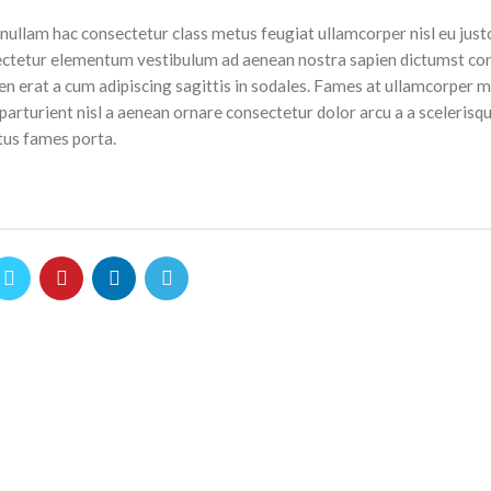
nullam hac consectetur class metus feugiat ullamcorper nisl eu justo
onsectetur elementum vestibulum ad aenean nostra sapien dictumst 
n erat a cum adipiscing sagittis in sodales. Fames at ullamcorper m
turient nisl a aenean ornare consectetur dolor arcu a a scelerisque
tus fames porta.