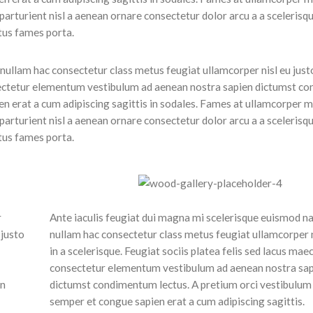
turient nisl a aenean ornare consectetur dolor arcu a a scelerisque
tus fames porta.
nullam hac consectetur class metus feugiat ullamcorper nisl eu justo
onsectetur elementum vestibulum ad aenean nostra sapien dictumst 
n erat a cum adipiscing sagittis in sodales. Fames at ullamcorper m
turient nisl a aenean ornare consectetur dolor arcu a a scelerisque
tus fames porta.
r
Ante iaculis feugiat dui magna mi scelerisque euismod n
 justo
nullam hac consectetur class metus feugiat ullamcorper n
in a scelerisque. Feugiat sociis platea felis sed lacus ma
consectetur elementum vestibulum ad aenean nostra sa
an
dictumst condimentum lectus. A pretium orci vestibulu
semper et congue sapien erat a cum adipiscing sagittis.