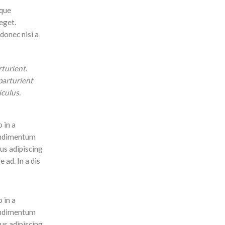
ique
eget.
donec nisi a
turient.
parturient
culus.
 in a
condimentum
us adipiscing
 ad. In a dis
 in a
condimentum
us adipiscing