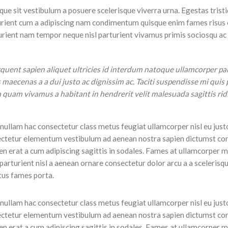
sque sit vestibulum a posuere scelerisque viverra urna. Egestas trist
turient cum a adipiscing nam condimentum quisque enim fames risus 
urient nam tempor neque nisl parturient vivamus primis sociosqu ac 
uent sapien aliquet ultricies id interdum natoque ullamcorper par
maecenas a a dui justo ac dignissim ac. Taciti suspendisse mi quis 
uam vivamus a habitant in hendrerit velit malesuada sagittis ridi
nullam hac consectetur class metus feugiat ullamcorper nisl eu justo
onsectetur elementum vestibulum ad aenean nostra sapien dictumst 
n erat a cum adipiscing sagittis in sodales. Fames at ullamcorper m
turient nisl a aenean ornare consectetur dolor arcu a a scelerisque
tus fames porta.
nullam hac consectetur class metus feugiat ullamcorper nisl eu justo
onsectetur elementum vestibulum ad aenean nostra sapien dictumst 
n erat a cum adipiscing sagittis in sodales. Fames at ullamcorper m