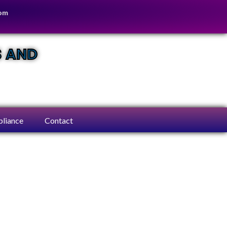
com
S AND
liance
Contact