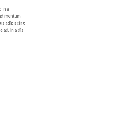
 in a
condimentum
us adipiscing
 ad. In a dis