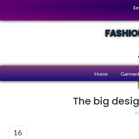
Em
FASHIO
Home
Garment
The big desig
P
16