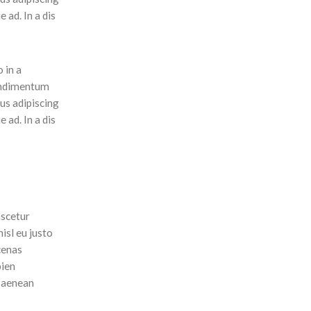
 ad. In a dis
 in a
condimentum
us adipiscing
 ad. In a dis
ascetur
isl eu justo
ecenas
pien
m aenean