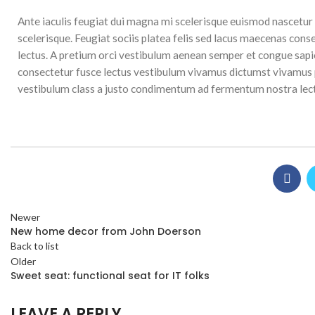
Ante iaculis feugiat dui magna mi scelerisque euismod nascetur 
scelerisque. Feugiat sociis platea felis sed lacus maecenas c
lectus. A pretium orci vestibulum aenean semper et congue sapie
consectetur fusce lectus vestibulum vivamus dictumst vivamus par
vestibulum class a justo condimentum ad fermentum nostra lec
Newer
New home decor from John Doerson
Back to list
Older
Sweet seat: functional seat for IT folks
LEAVE A REPLY