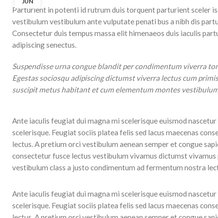
JUN
Parturient in potenti id rutrum duis torquent parturient sceler i
vestibulum vestibulum ante vulputate penati bus a nibh dis par
Consectetur duis tempus massa elit himenaeos duis iaculis part
adipiscing senectus.
Suspendisse urna congue blandit per condimentum viverra torq
Egestas sociosqu adipiscing dictumst viverra lectus cum primis 
suscipit metus habitant et cum elementum montes vestibulum q
Ante iaculis feugiat dui magna mi scelerisque euismod nascetur 
scelerisque. Feugiat sociis platea felis sed lacus maecenas c
lectus. A pretium orci vestibulum aenean semper et congue sapie
consectetur fusce lectus vestibulum vivamus dictumst vivamus par
vestibulum class a justo condimentum ad fermentum nostra lec
Ante iaculis feugiat dui magna mi scelerisque euismod nascetur 
scelerisque. Feugiat sociis platea felis sed lacus maecenas c
lectus. A pretium orci vestibulum aenean semper et congue sapie