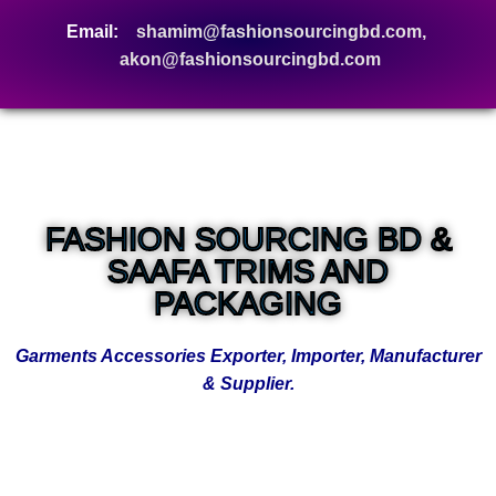
Email:
shamim@fashionsourcingbd.com,
akon@fashionsourcingbd.com
FASHION SOURCING BD &
SAAFA TRIMS AND
PACKAGING
Garments Accessories Exporter, Importer, Manufacturer
& Supplier.